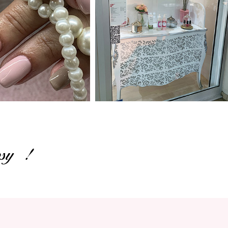
osy !