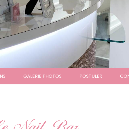
NS
GALERIE PHOTOS
POSTULER
CO
e Nail Bar